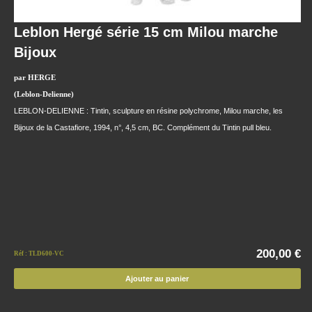
Leblon Hergé série 15 cm Milou marche
Bijoux
par HERGE
(Leblon-Delienne)
LEBLON-DELIENNE : Tintin, sculpture en résine polychrome, Milou marche, les
Bijoux de la Castafiore, 1994, n°, 4,5 cm, BC. Complément du Tintin pull bleu.
200,00 €
Réf : TLD600-VC
Ajouter au panier