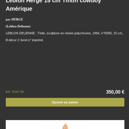
Leblon Hergé 15 cm Tintin cowboy
Amérique
par HERGE
(Leblon-Delienne)
LEBLON-DELIENNE : Tintin, sculpture en résine polychrome, 1994, n°/5000, 15 cm,
B décor C livret n° imprimé.
350,00 €
Réf : TLD57-BJ
Ajouter au panier