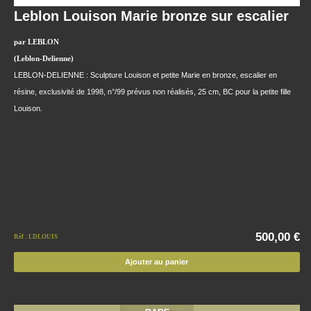
Leblon Louison Marie bronze sur escalier
par LEBLON
(Leblon-Delienne)
LEBLON-DELIENNE : Sculpture Louison et petite Marie en bronze, escalier en
résine, exclusivité de 1998, n°/99 prévus non réalisés, 25 cm, BC pour la petite fille
Louison.
500,00 €
Réf : LDLOUIS
Ajouter au panier