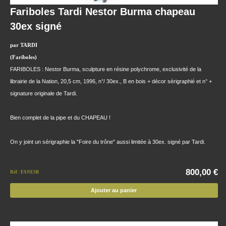
Fariboles Tardi Nestor Burma chapeau
30ex signé
par TARDI
(Fariboles)
FARIBOLES : Nestor Burma, sculpture en résine polychrome, exclusivité de la
librairie de la Nation, 20,5 cm, 1996, n°/ 30ex., B en bois + décor sérigraphié et n° +
signature originale de Tardi.
Bien complet de la pipe et du CHAPEAU !
On y joint un sérigraphie la "Foire du trône" aussi limitée à 30ex. signé par Tardi.
800,00 €
Réf : FANESB
Ajouter au panier