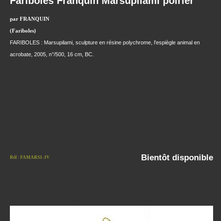
Fariboles Franquin Marsupilami poirier
par FRANQUIN
(Fariboles)
FARIBOLES : Marsupilami, sculpture en résine polychrome, l'espiègle animal en
acrobate, 2005, n°/500, 16 cm, BC.
Bientôt disponible
Réf : FAMARS1-JV