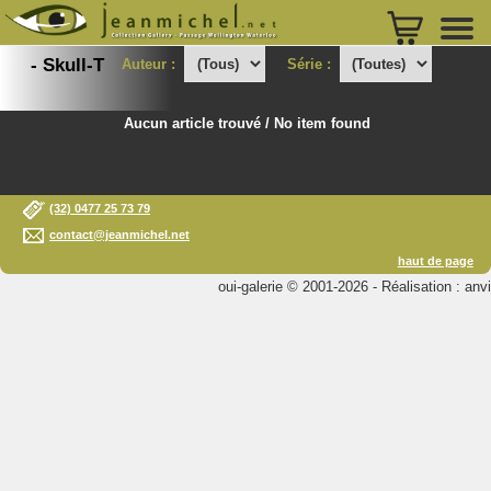
- Skull-T
Auteur :
Série :
Aucun article trouvé / No item found
(32) 0477 25 73 79
contact@jeanmichel.net
haut de page
oui-galerie © 2001-2026 - Réalisation : anvi