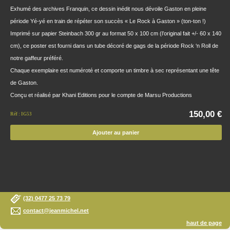
Exhumé des archives Franquin, ce dessin inédit nous dévoile Gaston en pleine
période Yé-yé en train de répéter son succès « Le Rock à Gaston » (ton-ton !)
Imprimé sur papier Steinbach 300 gr au format 50 x 100 cm (l’original fait +/- 60 x 140
cm), ce poster est fourni dans un tube décoré de gags de la période Rock ‘n Roll de
notre gaffeur préféré.
Chaque exemplaire est numéroté et comporte un timbre à sec représentant une tête
de Gaston.
Conçu et réalisé par Khani Editions pour le compte de Marsu Productions
150,00 €
Réf : IG53
Ajouter au panier
(32) 0477 25 73 79
contact@jeanmichel.net
haut de page