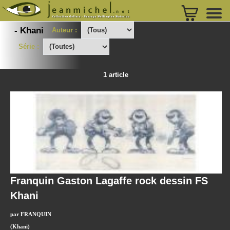
- Khani
Auteur :
Série :
1 article
Franquin Gaston Lagaffe rock dessin FS
Khani
par FRANQUIN
(Khani)