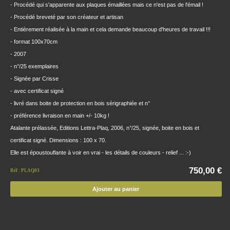
- Procédé qui s'apparente aux plaques émaillées mais ce n'est pas de l'émail !
- Procédé breveté par son créateur et artisan
- Entièrement réalisée à la main et cela demande beaucoup d'heures de travail !!!
- format 100x70cm
- 2007
- n°/25 exemplaires
- Signée par Crisse
- avec certificat signé
- livré dans boite de protection en bois sérigraphiée et n°
- préférence livraison en main +/- 10kg !
Atalante prélassée, Editions Lettra-Plaq, 2006, n°/25, signée, boite en bois et
certificat signé. Dimensions : 100 x 70.
Elle est époustouflante à voir en vrai - les détails de couleurs - relief ... :-)
750,00 €
Réf : PLAQ03
Ajouter au panier