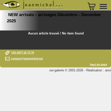
NEW arrivals - arrivages Décembre - December
2025
Aucun article trouvé / No item found
(32) 0477 25 73 79
contact@jeanmichel.net
haut de page
oui-galerie © 2001-2026 - Réalisation : anvi