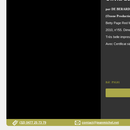
par DE BERARD
(Ozone Productio
Betty Page Red M
2010, n°/55. Dime
Très belle impres
Avec Certificat si
Réf : PSG01
(32) 0477 25 73 79
contact@jeanmichel.net