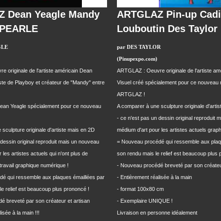
 Dean Yeagle Mandy
ARTGLAZ Pin-up Cadi
 PEARLE
Louboutin Des Taylor
GLE
par DES TAYLOR
(Pinupexpo.com)
 originale de l'artiste américain Dean
ARTGLAZ : Oeuvre originale de l'artiste am
ste de Playboy et créateur de "Mandy" entre
Visuel créé spécialement pour ce nouveau 
ARTGLAZ !
Dean Yeagle spécialement pour ce nouveau
A comparer à une sculpture originale d'arti
- ce n'est pas un dessin original reproduit
sculpture originale d'artiste mais en 2D
médium d'art pour les artistes actuels grap
 dessin original reproduit mais un nouveau
= Nouveau procédé qui ressemble aux plaq
les artistes actuels qui n'ont plus de
son rendu mais le relief est beaucoup plus 
 travail graphique numérique !
- Nouveau procédé breveté par son créateu
é qui ressemble aux plaques émaillées par
- Entièrement réalisée à la main
le relief est beaucoup plus prononcé !
- format 100x80 cm
é breveté par son créateur et artisan
- Exemplaire UNIQUE !
isée à la main !!!
Livraison en personne idéalement