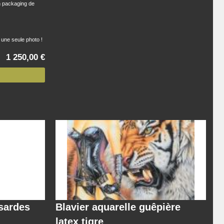
un packaging de
r une seule photo !
1 250,00 €
ssardes
Blavier aquarelle guêpière
latex tigre