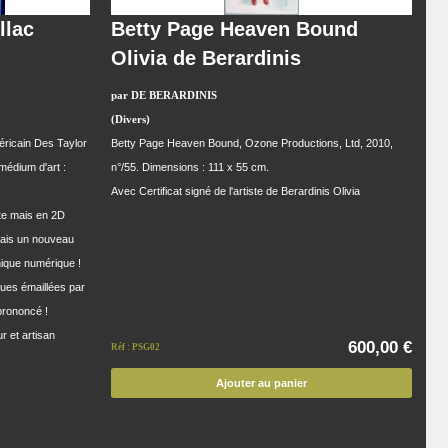
llac
Betty Page Heaven Bound
Olivia de Berardinis
par DE BERARDINIS
(Divers)
éricain Des Taylor
Betty Page Heaven Bound, Ozone Productions, Ltd, 2010,
médium d'art :
n°/55. Dimensions : 111 x 55 cm.
Avec Certificat signé de l'artiste de Berardinis Olivia
ste mais en 2D
 mais un nouveau
hique numérique !
ues émaillées par
prononcé !
r et artisan
600,00 €
Réf : PSG02
Ajouter au panier