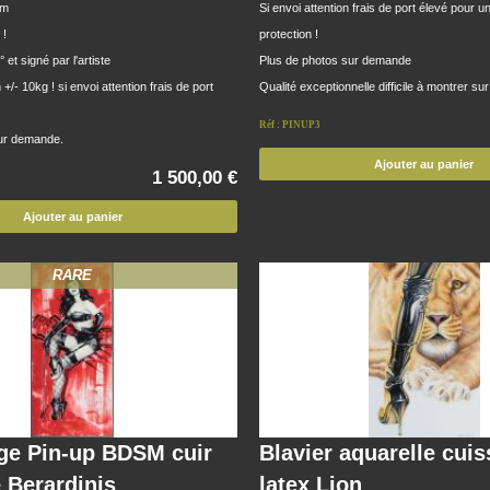
cm
Si envoi attention frais de port élevé pour 
 !
protection !
° et signé par l'artiste
Plus de photos sur demande
+/- 10kg ! si envoi attention frais de port
Qualité exceptionnelle difficile à montrer su
Réf : PINUP3
ur demande.
Ajouter au panier
1 500,00 €
Ajouter au panier
RARE
ge Pin-up BDSM cuir
Blavier aquarelle cui
e Berardinis
latex Lion