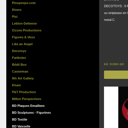
Pinupexpo.com
DECOTOYS : 9 fig
Divers
ou striptease en
Pixi
metal C.
Leblon-Delienne
Ozone Productions
Figures & Vous
Like an Angel
Decotoys
Fariboles
Bédé Box
Réf : D20001-KD
Casterman
9th Art Gallery
Khani
P&T Production
Millon Perspectives
BD Plaques Emaillees
BD Sculptures - Figurines
BD Textile
BD Vaisselle