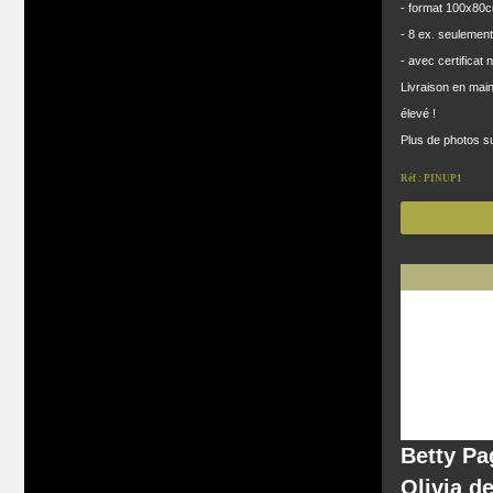
- format 100x80
- 8 ex. seulement
- avec certificat n
Livraison en main 
élevé !
Plus de photos s
Réf : PINUP1
Betty Pa
Olivia d