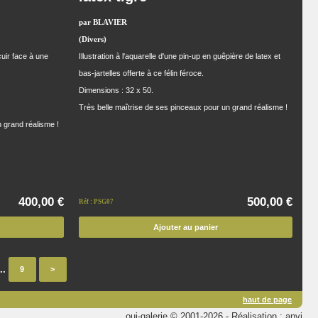
par BLAVIER
(Divers)
cuir face à une
Illustration à l'aquarelle d'une pin-up en guêpière de latex et
bas-jartelles offerte à ce félin féroce.
Dimensions : 32 x 50.
Très belle maîtrise de ses pinceaux pour un grand réalisme !
n grand réalisme !
400,00 €
500,00 €
Réf : PSG07
Ajouter au panier
..
9
>
haut de page
oui-galerie © 2001-2026 - Réalisation : anvi