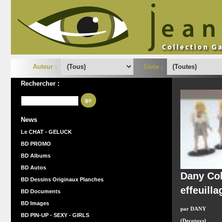
Auteur :
Série :
Rechercher :
go
News
Le CHAT - GELUCK
BD PROMO
BD Albums
BD Autos
Dany Co
BD Dessins Originaux Planches
effeuilla
BD Documents
BD Images
par DANY
BD PIN-UP - SEXY - GIRLS
(Decotoys)