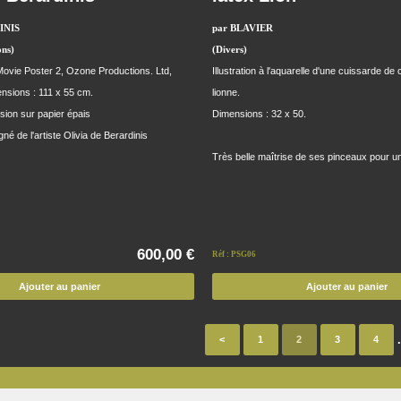
INIS
par BLAVIER
ns)
(Divers)
ovie Poster 2, Ozone Productions. Ltd,
Illustration à l'aquarelle d'une cuissarde de 
nsions : 111 x 55 cm.
lionne.
sion sur papier épais
Dimensions : 32 x 50.
gné de l'artiste Olivia de Berardinis
Très belle maîtrise de ses pinceaux pour u
600,00 €
Réf : PSG06
Ajouter au panier
Ajouter au panier
.
<
1
2
3
4