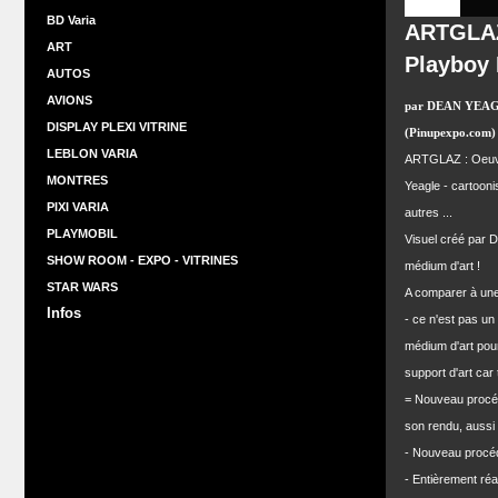
BD Varia
ARTGLAZ
ART
Playboy
AUTOS
AVIONS
par DEAN YEA
DISPLAY PLEXI VITRINE
(Pinupexpo.com)
LEBLON VARIA
ARTGLAZ : Oeuvre
MONTRES
Yeagle - cartooni
PIXI VARIA
autres ...
PLAYMOBIL
Visuel créé par 
SHOW ROOM - EXPO - VITRINES
médium d'art !
STAR WARS
A comparer à une 
Infos
- ce n'est pas un
médium d'art pour 
support d'art car
= Nouveau procéd
son rendu, aussi 
- Nouveau procéd
- Entièrement réal