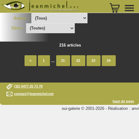
Auteur :
Série :
216 articles
...
<
1
21
22
23
24
(32) 0477 25 73 79
contact@jeanmichel.net
haut de page
oui-galerie © 2001-2026 - Réalisation : anvi