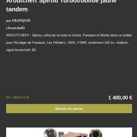
Aroutcheff Spirou Turbot/bolide jaune
tandem
par FRANQUIN
(Aroutcheff)
AROUTCHEFF : Spirou, véhicule en bois et résine, Fantasio et Martin dans un bolide
pour l'écolage de Fantasio, Les Héritiers, 2000, n°/999, seulement 190 ex. réalisés,
signé Aroutcheff, BC.
1 400,00 €
Réf : ARD143-CH
Ajouter au panier