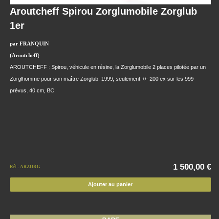
Aroutcheff Spirou Zorglumobile Zorglub
1er
par FRANQUIN
(Aroutcheff)
AROUTCHEFF : Spirou, véhicule en résine, la Zorglumobile 2 places pilotée par un
Zorglhomme pour son maître Zorglub, 1999, seulement +/- 200 ex sur les 999
prévus, 40 cm, BC.
1 500,00 €
Réf : ARZORG
Ajouter au panier