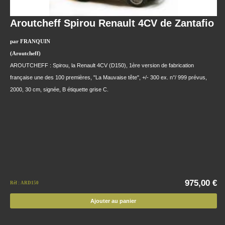
Aroutcheff Spirou Renault 4CV de Zantafio
par FRANQUIN
(Aroutcheff)
AROUTCHEFF : Spirou, la Renault 4CV (D150), 1ère version de fabrication
française une des 100 premières, "La Mauvaise tête", +/- 300 ex. n°/ 999 prévus,
2000, 30 cm, signée, B étiquette grise C.
975,00 €
Réf : ARD150
Ajouter au panier