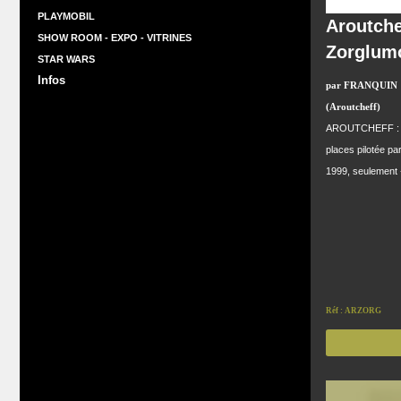
PLAYMOBIL
Aroutche
SHOW ROOM - EXPO - VITRINES
Zorglumo
STAR WARS
Infos
par FRANQUIN
(Aroutcheff)
AROUTCHEFF : Spi
places pilotée p
1999, seulement 
Réf : ARZORG