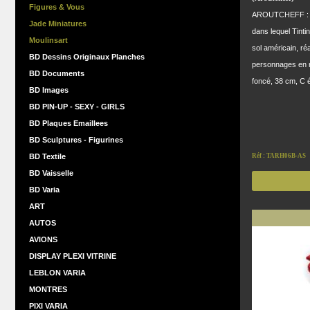
Figures & Vous
AROUTCHEFF : Tint
Jade Miniatures
dans lequel Tintin
Moulinsart
sol américain, ré
BD Dessins Originaux Planches
personnages en ré
BD Documents
foncé, 38 cm, C ét
BD Images
BD PIN-UP - SEXY - GIRLS
BD Plaques Emaillees
BD Sculptures - Figurines
BD Textile
Réf : TARH06B-AS
BD Vaisselle
BD Varia
ART
AUTOS
AVIONS
DISPLAY PLEXI VITRINE
LEBLON VARIA
MONTRES
PIXI VARIA