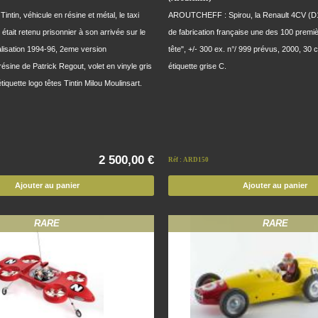
in, véhicule en résine et métal, le taxi
AROUTCHEFF : Spirou, la Renault 4CV (D1
 était retenu prisonnier à son arrivée sur le
de fabrication française une des 100 premi
alisation 1994-96, 2eme version
tête", +/- 300 ex. n°/ 999 prévus, 2000, 30 
sine de Patrick Regout, volet en vinyle gris
étiquette grise C.
iquette logo têtes Tintin Milou Moulinsart.
2 500,00 €
Réf : ARD150
Ajouter au panier
Ajouter au panier
RARE
RARE