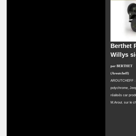
Berthet 
Willys s
par BERTHET
(Aroutcheff)
AROUTCHEFF : Pin
polychrome, Jeep
réalisés car pro
M.Arout. sur le c