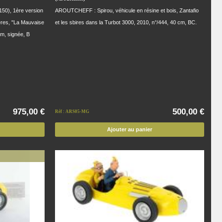
50), 1ère version
AROUTCHEFF : Spirou, véhicule en résine et bois, Zantafio
ères, "La Mauvaise
et les sbires dans la Turbot 3000, 2010, n°/444, 40 cm, BC.
cm, signée, B
975,00 €
500,00 €
Réf : ARS05-MG
Ajouter au panier