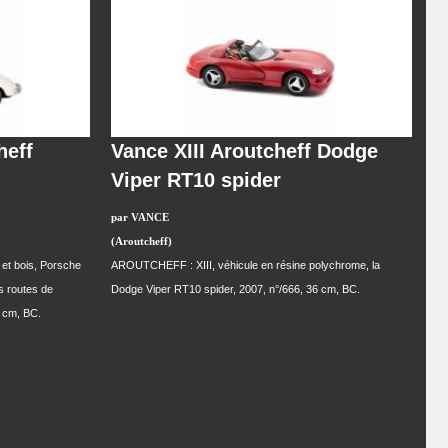
heff
Vance XIII Aroutcheff Dodge
Viper RT10 spider
par VANCE
(Aroutcheff)
et bois, Porsche
AROUTCHEFF : XIII, véhicule en résine polychrome, la
s routes de
Dodge Viper RT10 spider, 2007, n°/666, 36 cm, BC.
8 cm, BC.