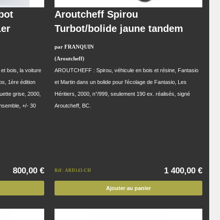
bot
Aroutcheff Spirou
1er
Turbot/bolide jaune tandem
par FRANQUIN
(Aroutcheff)
 bois, la voiture
AROUTCHEFF : Spirou, véhicule en bois et résine, Fantasio
s, 1ère édition
et Martin dans un bolide pour l'écolage de Fantasio, Les
quette grise, 2000,
Héritiers, 2000, n°/999, seulement 190 ex. réalisés, signé
nsemble, +/- 30
Aroutcheff, BC.
800,00 €
1 400,00 €
Réf : ARD143-CH
Ajouter au panier