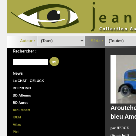
Auteur :
Série :
Rechercher :
go
News
Le CHAT - GELUCK
BD PROMO
BD Albums
BD Autos
Aroutche
Aroutcheff
bleu Amé
IDEM
Atlas
par HERGE
Pixi
(Aroutcheff)