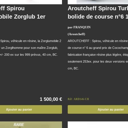
ff Spirou
Aroutcheff Spirou Tur
bile Zorglub 1er
bolide de course n°6 
par FRANQUIN
(Aroutcheff)
rou, véhicule en résine, la Zorglumobile 2
AROUTCHEFF : Spirou, véhicule en résine et
ar un Zorglhomme pour son maître Zorglub,
de course n° 6 au grand prix de Cocochamp
+/- 200 ex sur les 999 prévus, 40 cm, BC.
fabrication française résine plus légère, éti
seulement 253ex. pour les deux versions e
cm, BC.
1 500,00 €
Réf : ARD146-CH
Ajouter au panier
Ajouter au panier
RARE