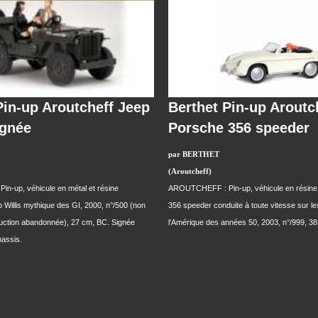
Pin-up Aroutcheff Jeep
Berthet Pin-up Aroutc
ignée
Porsche 356 speeder
par BERTHET
(Aroutcheff)
-up, véhicule en métal et résine
AROUTCHEFF : Pin-up, véhicule en résine 
 Willis mythique des GI, 2000, n°/500 (non
356 speeder conduite à toute vitesse sur le
duction abandonnée), 27 cm, BC. Signée
l'Amérique des années 50, 2003, n°/999, 3
hassis.