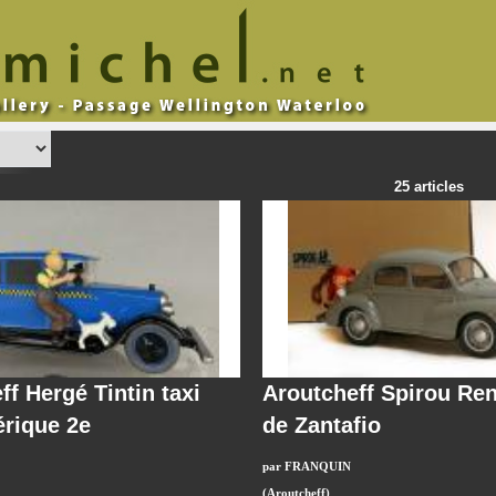
25 articles
ff Hergé Tintin taxi
Aroutcheff Spirou Re
rique 2e
de Zantafio
par FRANQUIN
(Aroutcheff)