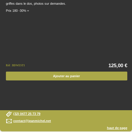
griffes dans le dos, photos sur demandes.
Prix 180 -30% =
125,00 €
Réf : BDWEST1
Ajouter au panier
(32) 0477 25 73 79
contact@jeanmichel.net
haut de page