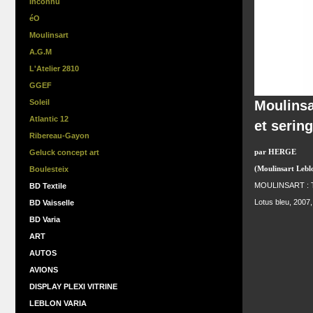
Inconnu
éO
Moulinsart
A.G.M
L'Atelier 2810
GGEF
Moulinsa
Soleil
Atlantic 12
et serin
Ribereau-Gayon
par HERGE
Geluck concept art
(Moulinsart Lebl
Boulesteix
MOULINSART : Tin
BD Textile
Lotus bleu, 2007,
BD Vaisselle
BD Varia
ART
AUTOS
AVIONS
DISPLAY PLEXI VITRINE
LEBLON VARIA