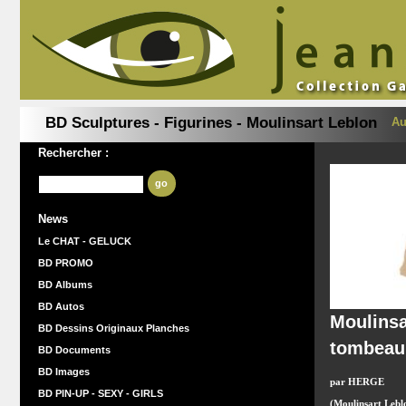
BD Sculptures - Figurines - Moulinsart Leblon
Au
Rechercher :
go
News
Le CHAT - GELUCK
BD PROMO
BD Albums
BD Autos
Moulinsa
BD Dessins Originaux Planches
tombeau
BD Documents
BD Images
par HERGE
BD PIN-UP - SEXY - GIRLS
(Moulinsart Lebl