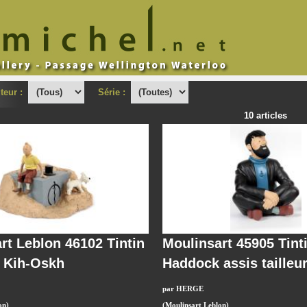
teur :
Série :
10 articles
rt Leblon 46102 Tintin
Moulinsart 45905 Tint
 Kih-Oskh
Haddock assis tailleu
par HERGE
on)
(Moulinsart Leblon)