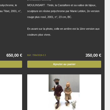
polychrome, le
MOULINSART : Tintin, la Castafiore et sa valise de bijoux,
au Tibet, 2001, n°,
sculpture en résine polychrome par Marie Leblon, 2e version
rouge plus rosé, 2001, n°, 23 cm, BC.
En avant sur la photo, celle en arrière est la 1ère version aux
couleurs plus vives.
650,00 €
350,00 €
Réf : TM45920-CJ
Ajouter au panier