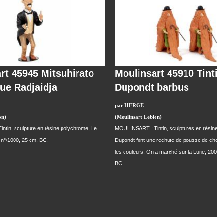
rt 45945 Mitsuhirato
Moulinsart 45910 Tint
gue Radjaidja
Dupondt barbus
par HERGE
on)
(Moulinsart Leblon)
tin, sculpture en résine polychrome, Le
MOULINSART : Tintin, sculptures en résine
 n°/1000, 25 cm, BC.
Dupondt font une rechute de pousse de ch
les couleurs, On a marché sur la Lune, 200
BC.