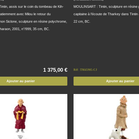
tin, assis sur le coin du tombeau de Kih-
MOULINSART : Tintin, sculpture en résine 
atiemment avec Milou le retour du
capitaine à l'écoute de Tharkey dans Tintin 
mon Siclone, sculpture en résine polychrome,
22 cm, BC.
haraon, 2001, n°/999, 35 cm, BC.
1 375,00 €
Réf : TM45905-CJ
Ajouter au panier
Ajouter au panier