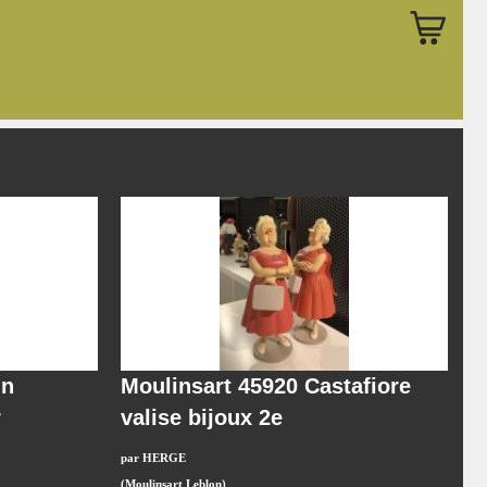
in
Moulinsart 45920 Castafiore
r
valise bijoux 2e
par HERGE
(Moulinsart Leblon)