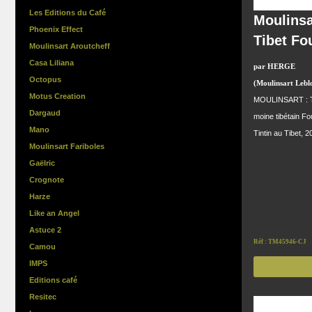
Les Editions du Café
Moulinsa
Phoenix Effect
Tibet Fo
Moulinsart Aroutcheff
Casa Liliana
par HERGE
Octopus
(Moulinsart Lebl
Motus Creation
MOULINSART : Tin
Dargaud
moine tibétain Fo
Mano
Tintin au Tibet, 
Moulinsart Fariboles
Gaëlric
Crognote
Harze
Like an Angel
Astuce 2
Réf : TM45946-CJ
Camou
IMPS
Editions café
Resitec