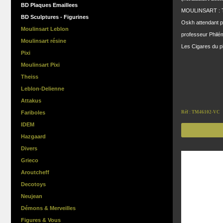
BD Plaques Emaillees
MOULINSART : Tin
BD Sculptures - Figurines
Oskh attendant p
Moulinsart Leblon
professeur Philé
Moulinsart résine
Les Cigares du p
Pixi
Moulinsart Pixi
Theiss
Leblon-Delienne
Attakus
Fariboles
Réf : TM46102-VC
IDEM
Hazgaard
Divers
Grieco
Aroutcheff
Decotoys
Neujean
Démons & Merveilles
Figures & Vous