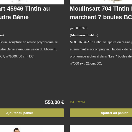
rt 45946 Tintin au
Moulinsart 704 Tintin
udre Bénie
marchent 7 boules B
par HERGE
on)
(Moulinsart Leblon)
tin, sculpture en résine polychrome, le
MOULINSART : Tintin, sculpture en résine 
udre Bénie ayant une vision du Migou !!!,
et son maître accompagnait Haddock de re
2007, n°/1000, 30 cm, BC.
promenade à cheval dans "Les 7 boules de c
n°/800 ex., 21 cm, BC.
550,00 €
Réf : TM704
Ajouter au panier
Ajouter au panier