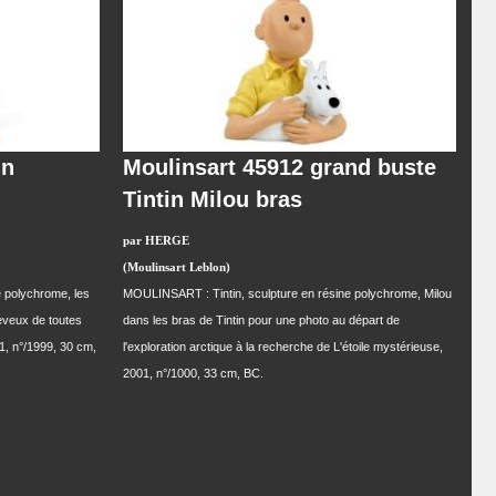
in
Moulinsart 45912 grand buste
Tintin Milou bras
par HERGE
(Moulinsart Leblon)
 polychrome, les
MOULINSART : Tintin, sculpture en résine polychrome, Milou
eveux de toutes
dans les bras de Tintin pour une photo au départ de
1, n°/1999, 30 cm,
l'exploration arctique à la recherche de L'étoile mystérieuse,
2001, n°/1000, 33 cm, BC.