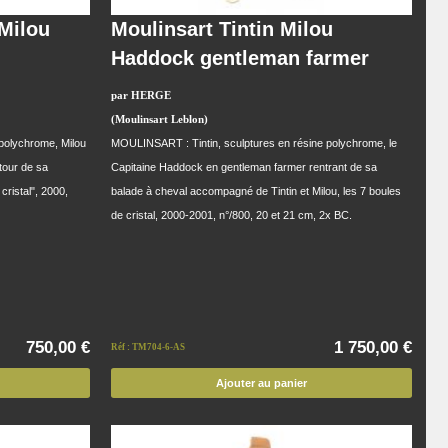
 Milou
Moulinsart Tintin Milou
C
Haddock gentleman farmer
par HERGE
(Moulinsart Leblon)
polychrome, Milou
MOULINSART : Tintin, sculptures en résine polychrome, le
tour de sa
Capitaine Haddock en gentleman farmer rentrant de sa
ristal", 2000,
balade à cheval accompagné de Tintin et Milou, les 7 boules
de cristal, 2000-2001, n°/800, 20 et 21 cm, 2x BC.
750,00 €
1 750,00 €
Réf : TM704-6-AS
Ajouter au panier