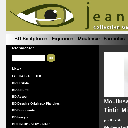
BD Sculptures - Figurines - Moulinsart Fariboles
Rechercher :
go
News
Le CHAT - GELUCK
BD PROMO
BD Albums
BD Autos
Moulinsa
BD Dessins Originaux Planches
Tintin M
BD Documents
BD Images
par HERGE
BD PIN-UP - SEXY - GIRLS
(Moulinsart Farib