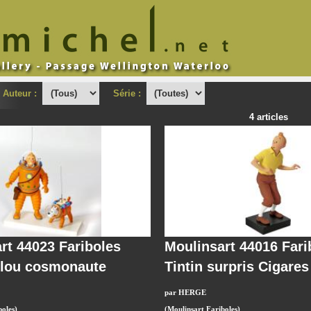
Auteur :
Série :
4 articles
rt 44023 Fariboles
Moulinsart 44016 Fari
ilou cosmonaute
Tintin surpris Cigares
par HERGE
oles)
(Moulinsart Fariboles)