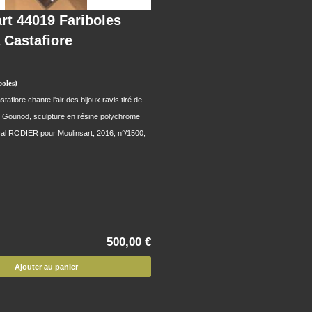
rt 44019 Fariboles
a Castafiore
oles)
tafiore chante l'air des bijoux ravis tiré de
 Gounod, sculpture en résine polychrome
cal RODIER pour Moulinsart, 2016, n°/1500,
500,00 €
Ajouter au panier