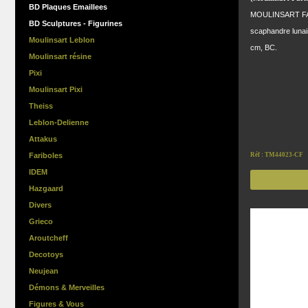
BD Plaques Emaillees
MOULINSART FARI
BD Sculptures - Figurines
scaphandre lunair
Moulinsart Leblon
cm, BC.
Moulinsart résine
Pixi
Moulinsart Pixi
Theiss
Leblon-Delienne
Attakus
Fariboles
Réf : TM44023-CF
IDEM
Hazgaard
Divers
Grieco
Aroutcheff
Decotoys
Neujean
Démons & Merveilles
Figures & Vous