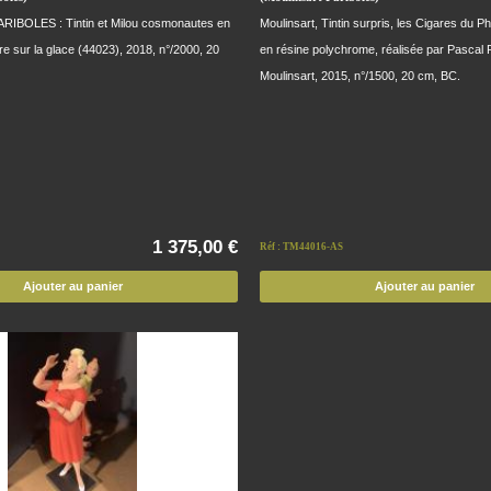
BOLES : Tintin et Milou cosmonautes en
Moulinsart, Tintin surpris, les Cigares du P
e sur la glace (44023), 2018, n°/2000, 20
en résine polychrome, réalisée par Pasca
Moulinsart, 2015, n°/1500, 20 cm, BC.
1 375,00 €
Réf : TM44016-AS
Ajouter au panier
Ajouter au panier