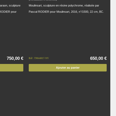
haraon, sculpture
Moulinsart, sculpture en résine polychrome, réalisée par
l RODIER pour
Pascal RODIER pour Moulinsart, 2016, n°/1500, 22 cm, BC.
750,00 €
650,00 €
Réf : TM44017-NV
Ajouter au panier