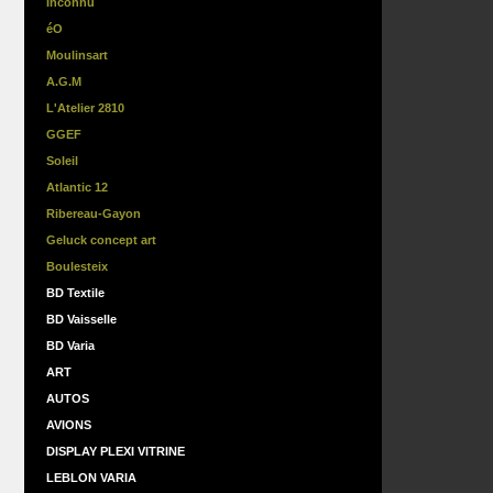
Inconnu
éO
Moulinsart
A.G.M
L'Atelier 2810
GGEF
Soleil
Atlantic 12
Ribereau-Gayon
Geluck concept art
Boulesteix
BD Textile
BD Vaisselle
BD Varia
ART
AUTOS
AVIONS
DISPLAY PLEXI VITRINE
LEBLON VARIA