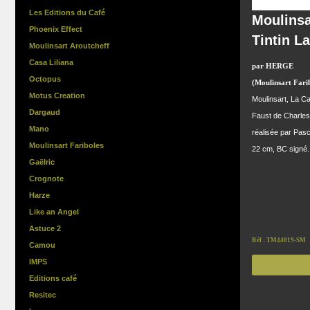
Les Editions du Café
Moulinsa
Phoenix Effect
Tintin L
Moulinsart Aroutcheff
Casa Liliana
par HERGE
Octopus
(Moulinsart Farib
Motus Creation
Moulinsart, La Cas
Dargaud
Faust de Charles
Mano
réalisée par Pas
Moulinsart Fariboles
22 cm, BC signé.
Gaëlric
Crognote
Harze
Like an Angel
Astuce 2
Réf : TM44019-SM
Camou
IMPS
Editions café
Resitec