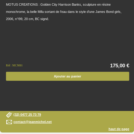
MOTUS CREATIONS : Golden City Harrison Banks, sculpture en résine
monochrome, la belle Mifa sortant de l'eau dans le style d'une James Bond girls,
2006, n°/99, 20 cm, BC signé.
175,00 €
Réf : MCM01
Ajouter au panier
(32) 0477 25 73 79
contact@jeanmichel.net
haut de page