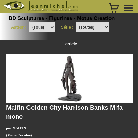
BD Sculptures - Figurines - Motus Creation
Auteur :
Série :
1 article
Malfin Golden City Harrison Banks Mifa
mono
par MALFIN
(Motus Creation)