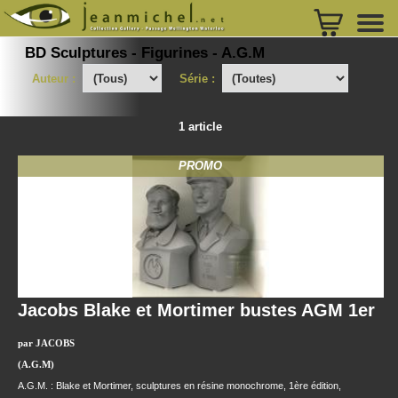
BD Sculptures - Figurines - A.G.M
Auteur :
Série :
1 article
PROMO
Jacobs Blake et Mortimer bustes AGM 1er
par JACOBS
(A.G.M)
A.G.M. : Blake et Mortimer, sculptures en résine monochrome, 1ère édition,