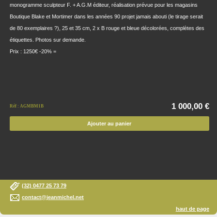
monogramme sculpteur F. + A.G.M éditeur, réalisation prévue pour les magasins
Boutique Blake et Mortimer dans les années 90 projet jamais abouti (le tirage serait
de 80 exemplaires ?), 25 et 35 cm, 2 x B rouge et bleue décolorées, complètes des
étiquettes. Photos sur demande.
Prix : 1250€ -20% =
1 000,00 €
Réf : AGMBM1B
Ajouter au panier
(32) 0477 25 73 79
contact@jeanmichel.net
haut de page