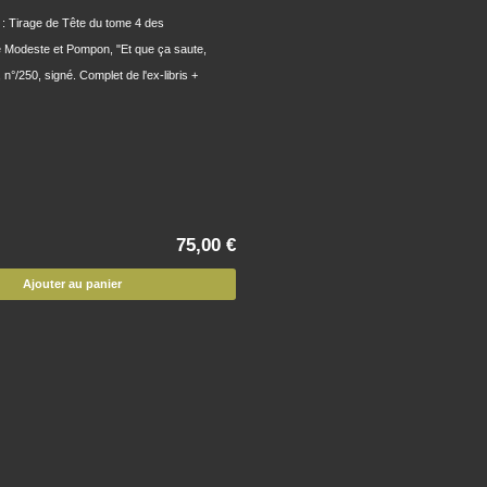
 : Tirage de Tête du tome 4 des
Modeste et Pompon, "Et que ça saute,
n°/250, signé. Complet de l'ex-libris +
75,00 €
Ajouter au panier