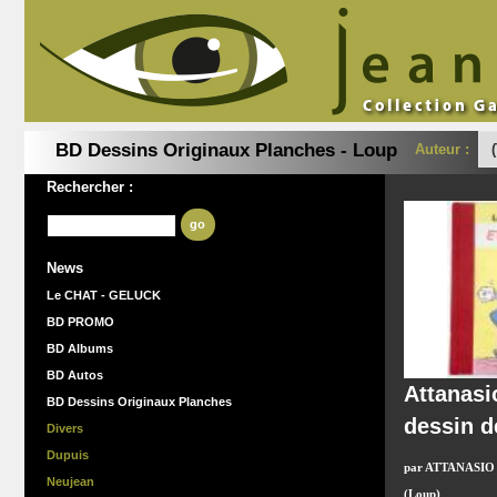
BD Dessins Originaux Planches - Loup
Auteur :
Rechercher :
go
News
Le CHAT - GELUCK
BD PROMO
BD Albums
BD Autos
Attanas
BD Dessins Originaux Planches
dessin d
Divers
Dupuis
par ATTANASIO
Neujean
(Loup)