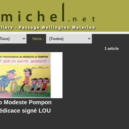
Série :
1 article
io Modeste Pompon
édicace signé LOU