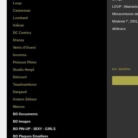
Loup
LOUP : Attanasio
Casterman
Mésaventures de 
Lombard
Modeste !", 2001, 
Glénat
dédicace.
DC Comics
Disney
Vents d'Ouest
Inconnu
Poisson Pilote
Studio Hergé
Réf : BDMP04
Delcourt
Taupinambour
Dargaud
Graton éditeur
Marcus
BD Documents
BD Images
BD PIN-UP - SEXY - GIRLS
BD Plaques Emaillees