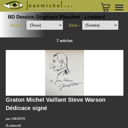
BD Dessins Originaux Planches - Lombard
Auteur :
Série :
7 articles
Graton Michel Vaillant Steve Warson
Dédicace signé
par GRATON
(Lombard)