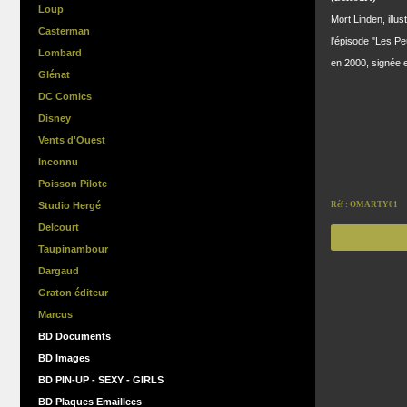
Loup
Mort Linden, illu
Casterman
l'épisode "Les Pe
Lombard
en 2000, signée 
Glénat
DC Comics
Disney
Vents d'Ouest
Inconnu
Poisson Pilote
Studio Hergé
Réf : OMARTY01
Delcourt
Taupinambour
Dargaud
Graton éditeur
Marcus
BD Documents
BD Images
BD PIN-UP - SEXY - GIRLS
BD Plaques Emaillees