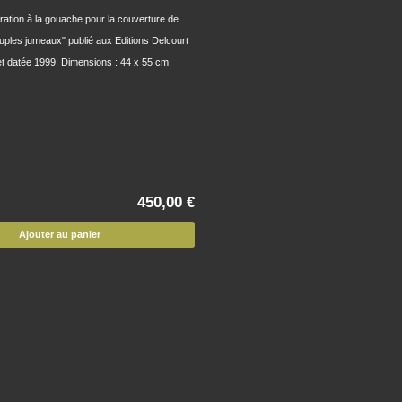
stration à la gouache pour la couverture de
uples jumeaux" publié aux Editions Delcourt
et datée 1999. Dimensions : 44 x 55 cm.
450,00 €
Ajouter au panier