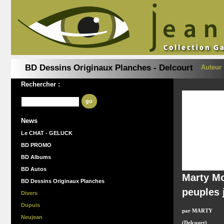
BD Dessins Originaux Planches - Delcourt
Auteur
Rechercher :
go
News
Le CHAT - GELUCK
BD PROMO
BD Albums
BD Autos
Marty Mo
BD Dessins Originaux Planches
peuples
Divers
Dupuis
par MARTY
Neujean
(Delcourt)