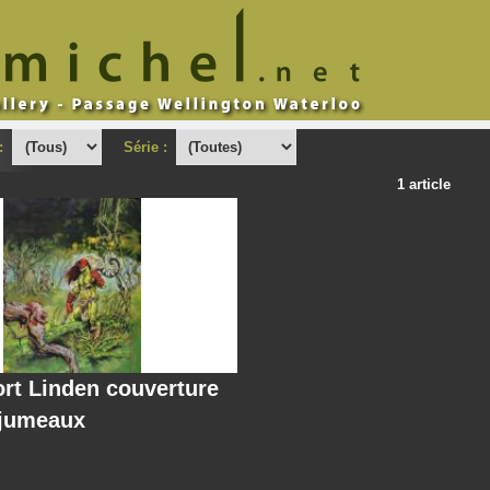
 :
Série :
1 article
rt Linden couverture
 jumeaux