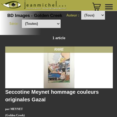
BD Images - Golden Creek
Auteur :
Série :
1 article
RARE
Seccotine Meynet hommage couleurs
originales Gazaï
par MEYNET
(Golden Creek)