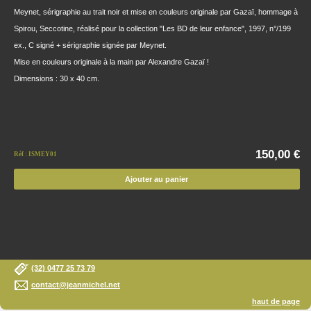
Meynet, sérigraphie au trait noir et mise en couleurs originale par Gazaï, hommage à
Spirou, Seccotine, réalisé pour la collection "Les BD de leur enfance", 1997, n°/199
ex., C signé + sérigraphie signée par Meynet.
Mise en couleurs originale à la main par Alexandre Gazaï !
Dimensions : 30 x 40 cm.
150,00 €
Réf : ISMEY01
Ajouter au panier
(32) 0477 25 73 79
contact@jeanmichel.net
haut de page