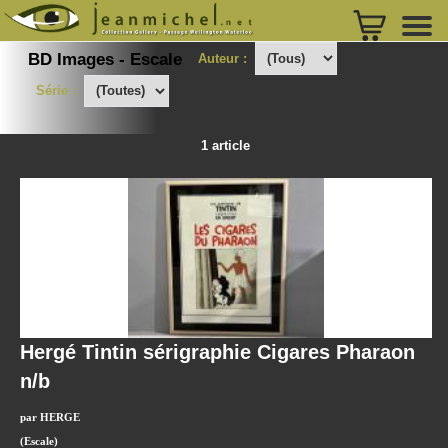
BD Images - Escale
Auteur :
Série :
1 article
Hergé Tintin sérigraphie Cigares Pharaon
n/b
par HERGE
(Escale)