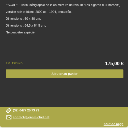
ESCALE : Tintin, sérigraphie de la couverture de l'album "Les cigares du Pharaon",
version noir et blanc, 2000 ex., 1994, encadrée.
Dimensions : 60 x 80 cm.
Dimensions : 64,5 x 84,5 cm.
Ne peut être expédié !
175,00 €
Réf : TS43-VG
Ajouter au panier
(32) 0477 25 73 79
contact@jeanmichel.net
haut de page