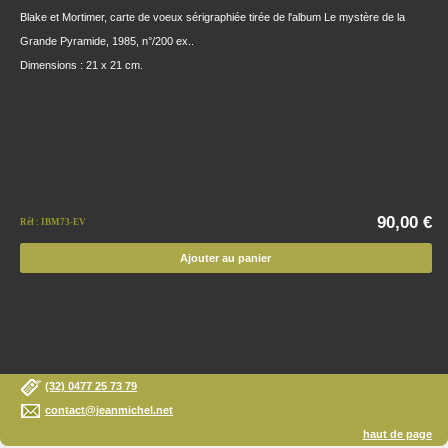
Blake et Mortimer, carte de voeux sérigraphiée tirée de l'album Le mystère de la
Grande Pyramide, 1985, n°/200 ex..
Dimensions : 21 x 21 cm.
90,00 €
Réf : IBM73-EV
Ajouter au panier
(32) 0477 25 73 79
contact@jeanmichel.net
haut de page