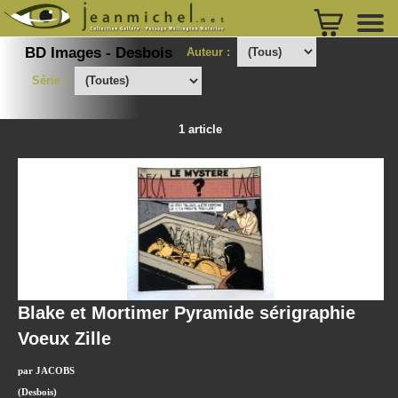
BD Images - Desbois
Auteur :
Série :
1 article
Blake et Mortimer Pyramide sérigraphie
Voeux Zille
par JACOBS
(Desbois)