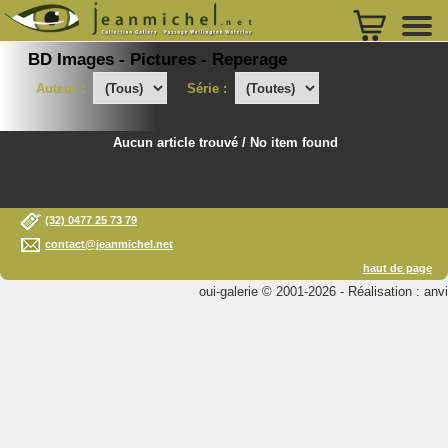
BD Images - Pictures - Reperage
Auteur :
Série :
Aucun article trouvé / No item found
(32) 0477 25 73 79
contact@jeanmichel.net
haut de page
oui-galerie © 2001-2026 - Réalisation : anvi