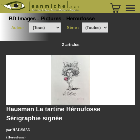
BD Images - Pictures - Heroufosse
Auteur :
Série :
2 articles
Hausman La tartine Héroufosse
Sérigraphie signée
par HAUSMAN
(Heroufosse)