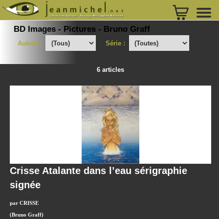
BD Images - Pictures - Bruno Graff
Auteur :
Série :
6 articles
Crisse Atalante dans l’eau sérigraphie
signée
par CRISSE
(Bruno Graff)