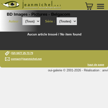
BD Images - Pictures - Belgacom
Auteur :
Série :
Aucun article trouvé / No item found
(32) 0477 25 73 79
contact@jeanmichel.net
haut de page
oui-galerie © 2001-2026 - Réalisation : anvi